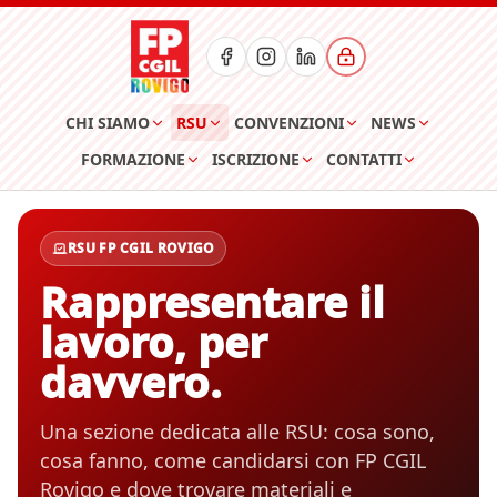
CHI SIAMO
RSU
CONVENZIONI
NEWS
FORMAZIONE
ISCRIZIONE
CONTATTI
RSU FP CGIL ROVIGO
Rappresentare il
lavoro, per
davvero.
Una sezione dedicata alle RSU: cosa sono,
cosa fanno, come candidarsi con FP CGIL
Rovigo e dove trovare materiali e